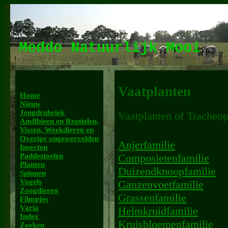
Meddo Natuurlijk Mooi
Vaatplanten
Home
Nieuw
Jeugdrubriek
Vaatplanten of Tracheo
Amfibieen en Reptielen,
Vissen, Weekdieren en
Overige ongewervelden
Anjerfamilie
Insecten
Paddestoelen
Composietenfamilie
Planten
Duizendknoopfamilie
Spinnen
Vogels
Ganzenvoetfamilie
Zoogdieren
Grassenfamilie
Filmpjes
Varia
Helmkruidfamilie
Index
Kruisbloemenfamilie
Zoeken