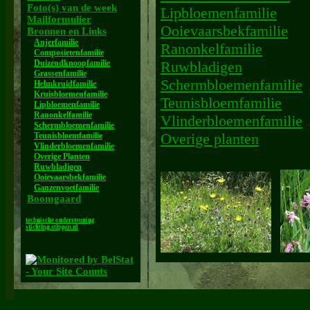
Foto(s) van de week
Lipbloemenfamilie
Mailformulier
Ooievaarsbekfamilie
Bronnen en Links
Anjerfamilie
Ranonkelfamilie
Composietenfamilie
Duizendknoopfamilie
Ruwbladigen
Grassenfamilie
Schermbloemenfamilie
Helmkruidfamilie
Kruisbloemenfamilie
Teunisbloemfamilie
Lipbloemenfamilie
Ranonkelfamilie
Vlinderbloemenfamilie
Schermbloemenfamilie
Overige planten
Teunisbloemfamilie
Vlinderbloemenfamilie
Overige Planten
Ruwbladigen
Ooievaarsbekfamilie
Ganzenvoetfamilie
Boomgaard
technische ondersteuning
stichting.stippen.nl