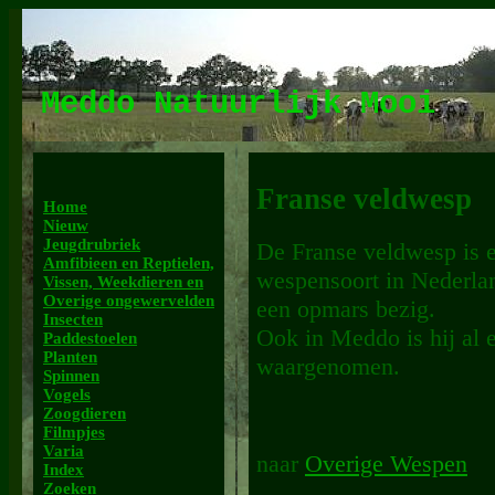
Meddo Natuurlijk Mooi
Franse veldwesp
Home
Nieuw
Jeugdrubriek
De Franse veldwesp is 
Amfibieen en Reptielen,
wespensoort in Nederlan
Vissen, Weekdieren en
Overige ongewervelden
een opmars bezig.
Insecten
Ook in Meddo is hij al e
Paddestoelen
Planten
waargenomen.
Spinnen
Vogels
Zoogdieren
Filmpjes
Varia
naar
Overige Wespen
Index
Zoeken