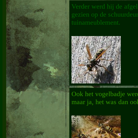
Verder werd hij de afg
gezien op de schuurdeur
tuinameublement.
Ook het vogelbadje wer
maar ja, het was dan o