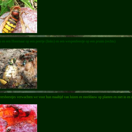
 en een Hoornaar op een peertje (links) en een wespenfeestje op een pruim (rechts)
eersbeestjes verwachten we voor hun maaltijd van luizen en meeldauw op planten en niet in en