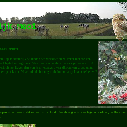
lijk Mooi
eer fruit!
enuiltje is natuurlijk bij uitstek een vleeseter en zal zeker niet aan een
e of lijsterbes beginnen. Maar heel veel andere dieren zijn gek op fruit!
valfruit laat liggen dan kun je er verzekerd van zijn dat een groot aantal
 er op af komt. Maar ook als het nog in de boom hangt lusten ze het wel!
pen is het bekend dat ze gek zijn op fruit. Ook deze grootste vertegenwoordiger, de Hoornaar, 
n!