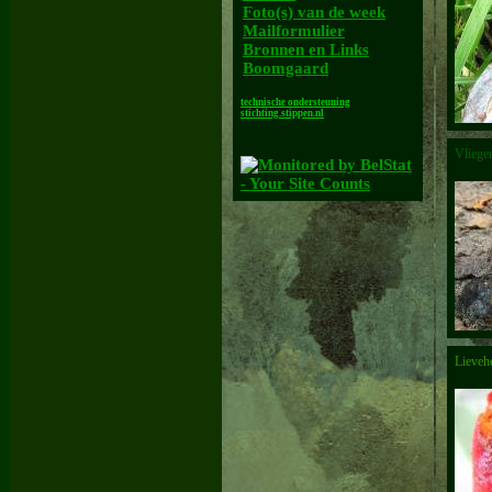
Foto(s) van de week
Mailformulier
Bronnen en Links
Boomgaard
technische ondersteuning
stichting.stippen.nl
Vliegen
Lieveh