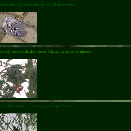
een Houtduif in de kersenboom met links het resultaat.
en zijn ook berucht als fruiteters. Hier zijn ze aan de lijsterbessen.
deze Wielewalen, hier in een wilg, eten lijsterbessen.