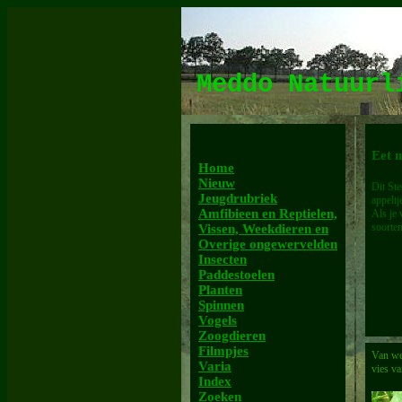
Meddo Natuur
Eet m
Home
Nieuw
Dit Ste
Jeugdrubriek
appeltj
Amfibieen en Reptielen,
Als je 
soorten
Vissen, Weekdieren en
Overige ongewervelden
Insecten
Paddestoelen
Planten
Spinnen
Vogels
Zoogdieren
Filmpjes
Van wes
Varia
vies va
Index
Zoeken