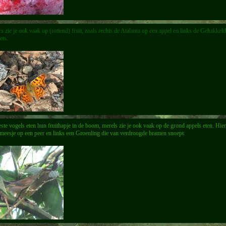
s zie je ook vaak op (rottend) fruit, zoals rechts de Atalanta op een appel en links de Gehakkeld
ets.
te vogels eten hun fruithapje in de boom, merels zie je ook vaak op de grond appels eten. Hier
meesje op een peer en links een Groenling die van verdroogde bramen snoept.