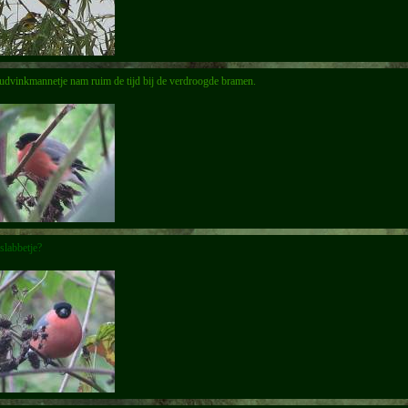
udvinkmannetje nam ruim de tijd bij de verdroogde bramen.
slabbetje?