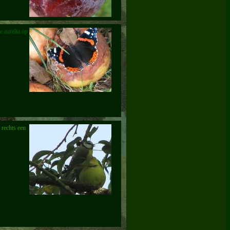
e aurelia op
 rechts een