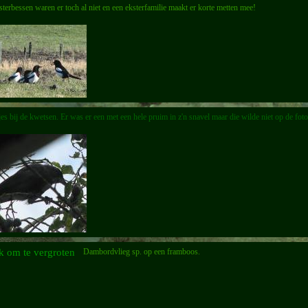
jsterbessen waren er toch al niet en een eksterfamilie maakt er korte metten mee!
s bij de kwetsen. Er was er een met een hele pruim in z'n snavel maar die wilde niet op de foto
Dambordvlieg sp. op een framboos.