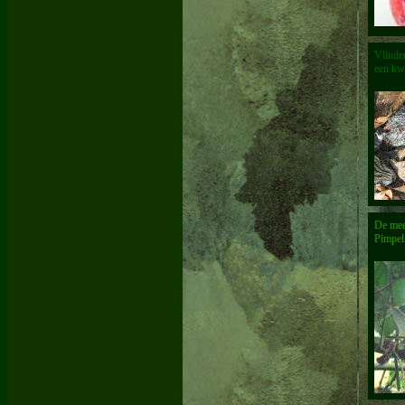
Vlinder
een kw
De mees
Pimpel