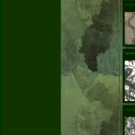
Rechts 
Spreeuw
En ook 