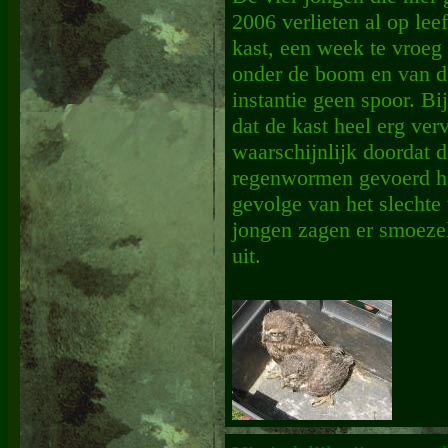
2006 verlieten al op lee
kast, een week te vroeg 
onder de boom en van de
instantie geen spoor. Bi
dat de kast heel erg ver
waarschijnlijk doordat d
regenwormen gevoerd h
gevolge van het slechte
jongen zagen er smoeze
uit.