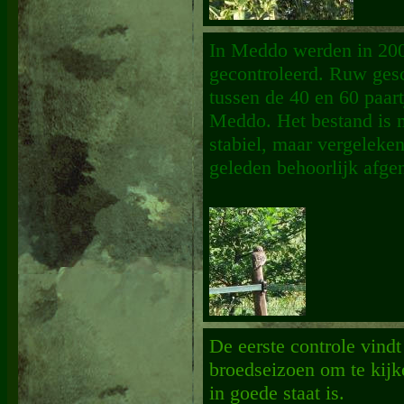
In Meddo werden in 200
gecontroleerd. Ruw ges
tussen de 40 en 60 paart
Meddo. Het bestand is 
stabiel, maar vergeleke
geleden behoorlijk afg
De eerste controle vindt
broedseizoen om te kijk
in goede staat is.