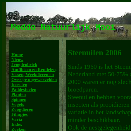
Meddo Natuurlijk Mooi
Steenuilen 2006
Home
Nieuw
Jeugdrubriek
Sinds 1960 is het Steenu
Amfibieen en Reptielen,
Nederland met 50-75% 
Vissen, Weekdieren en
Overige ongewervelden
2000 waren er nog slech
Insecten
broedparen.
Paddestoelen
Planten
Steenuilen hebben voora
Spinnen
insecten als prooidiere
Vogels
Zoogdieren
variatie in het landsch
Filmpjes
minder beschikbaar.
Varia
Index
Ook de nestgelegenheid 
Zoeken