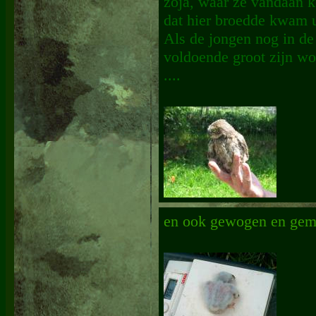
zoja, waar ze vandaan 
dat hier broedde kwam u
Als de jongen nog in de 
voldoende groot zijn wo
....
en ook gewogen en gem