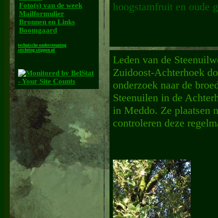
hoogstamfruit en oude 
Foto(s) van de week
Mailformulier
Bronnen en Links
Boomgaard
technische ondersteuning
stichting.stippen.nl
Leden van de Steenuilw
Zuidoost-Achterhoek do
onderzoek naar de broed
Steenuilen in de Achter
in Meddo. Ze plaatsen n
controleren deze regelm