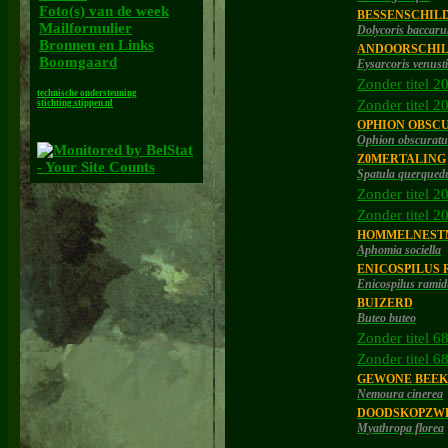
Foto(s) van de week
BESSENSCHIL
Mailformulier
Dolycoris baccar
Bronnen en Links
ANDOORSCHI
Boomgaard
Eysarcoris venust
Zonder titel 2
technische ondersteuning
Zonder titel 2
stichting.stippen.nl
OPHION OBSC
Ophion obscuratus
Z0MERTALING
Spatula querqued
Zonder titel 2
Zonder titel 2
HOMMELNEST
Aphomia sociella
ENICOSPILUS
Enicospilus ramid
BUIZERD
Buteo buteo
Zonder titel 6
Zonder titel 6
GEWONE BEEK
Nemoura cinerea
DOODSKOPZW
Myathropa florea