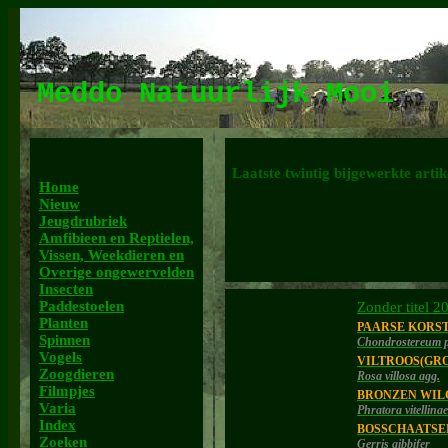
Meddo Natuurlijk Mooi
Laatste twintig bijgewerkte artik
Home
Nieuw
Jeugdrubriek
Amfibieen en Reptielen,
Vissen, Weekdieren en
Overige ongewervelden
Insecten
Paddestoelen
Zonder titel 2
Planten
PAARSE KORS
Spinnen
Chondrostereum 
Vogels
VILTROOS(GRO
Zoogdieren
Rosa villosa agg.
Filmpjes
BRONZEN WIL
Varia
Phratora vitellinae
Index
BOSSCHAATSE
Zoeken
Gerris gibbifer