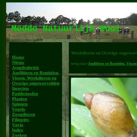
Meddo Natuurlijk Mooi
Weekdieren en Overige ongewer
Home
Nieuw
terug naar
Amfibieen en Reptielen, Visse
Jeugdrubriek
Amfibieen en Reptielen,
Vissen, Weekdieren en
Overige ongewervelden
Insecten
Paddestoelen
Planten
Spinnen
Vogels
Zoogdieren
Filmpjes
Varia
Index
Zoeken