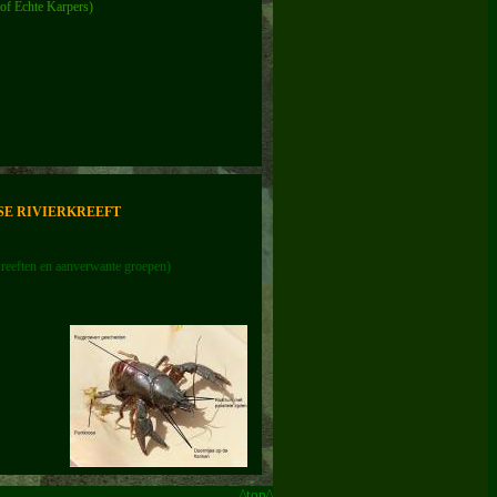
 of Echte Karpers)
E RIVIERKREEFT
reeften en aanverwante groepen)
^top^