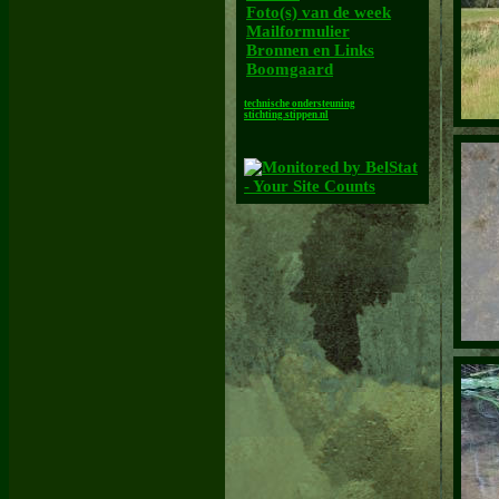
Foto(s) van de week
Mailformulier
Bronnen en Links
Boomgaard
technische ondersteuning
stichting.stippen.nl