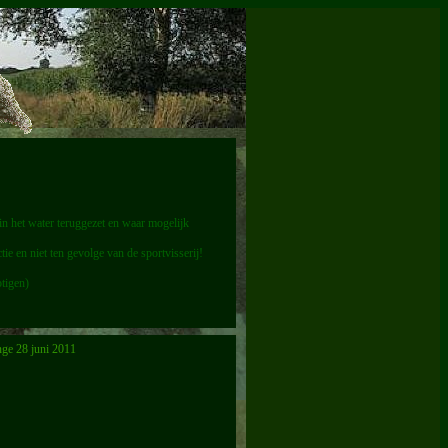
in het water teruggezet en waar mogelijk
e en niet ten gevolge van de sportvisserij!
otigen)
nge 28 juni 2011