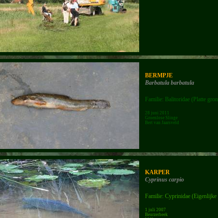
BERMPJE
Barbatula barbatula
Familie: Balitoridae (Platte gro
28 juni 2011
Groenlose Slinge
Bert van Jaarsveld
KARPER
Cyprinus carpio
Familie: Cyprinidae (Eigenlijke
1 juli 2007
Beurzerbeek