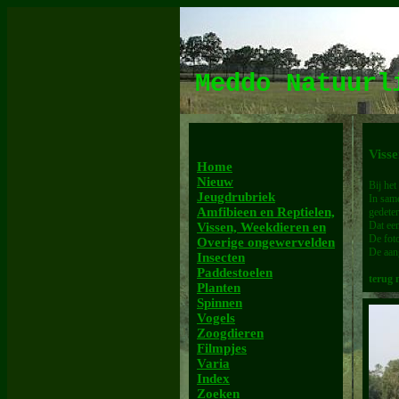
Meddo Natuur
Viss
Home
Nieuw
Bij he
Jeugdrubriek
In same
Amfibieen en Reptielen,
gedete
Dat een
Vissen, Weekdieren en
De foto
Overige ongewervelden
De aang
Insecten
Paddestoelen
terug 
Planten
Spinnen
Vogels
Zoogdieren
Filmpjes
Varia
Index
Zoeken