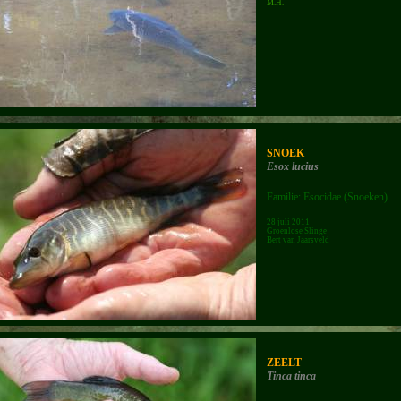
M.H.
SNOEK
Esox lucius
Familie: Esocidae (Snoeken)
28 juli 2011
Groenlose Slinge
Bert van Jaarsveld
ZEELT
Tinca tinca