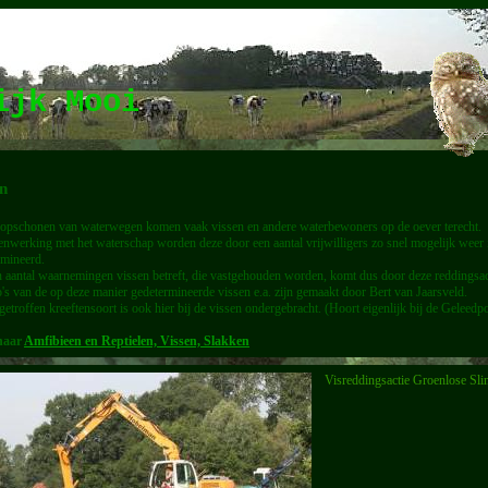
lijk Mooi
en
t opschonen van waterwegen komen vaak vissen en andere waterbewoners op de oever terecht.
nwerking met het waterschap worden deze door een aantal vrijwilligers zo snel mogelijk weer 
rmineerd.
 aantal waarnemingen vissen betreft, die vastgehouden worden, komt dus door deze reddingsacti
's van de op deze manier gedetermineerde vissen e.a. zijn gemaakt door Bert van Jaarsveld.
etroffen kreeftensoort is ook hier bij de vissen ondergebracht. (Hoort eigenlijk bij de Geleedp
naar
Amfibieen en Reptielen, Vissen, Slakken
Visreddingsactie Groenlose Sli