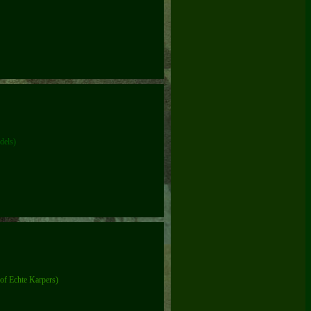
ndels)
 of Echte Karpers)