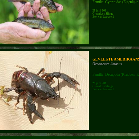
Familie: Cyprinidae (Eigenlijke
28 juni 2011
Groenlose Slinge
Bert van Jaarsveld
GEVLEKTE AMERIKAANS
Orconectes limosus
Familie: Decapoda (Krabben, K
28 juni 2011
Groenlose Slinge
Bert van Jaarsveld