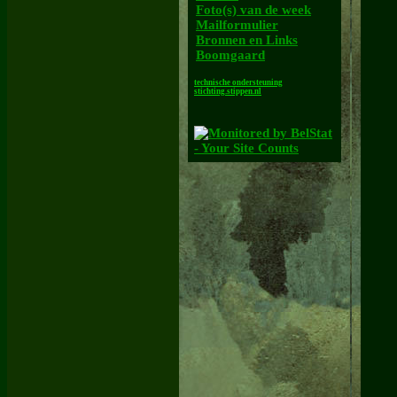
Foto(s) van de week
Mailformulier
Bronnen en Links
Boomgaard
technische ondersteuning
stichting.stippen.nl