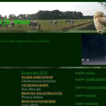
lijk Mooi
te twintig bijgewerkte artikelen
Zonder titel 2070
pagina
nieuw
PAARSE KORSTZWAM
pagina
paddestoelen
Chondrostereum purpureum
VILTROOS(GROEP)
pagina
overige plan
Rosa villosa agg.
BRONZEN WILGENHAANTJE
pagina
kevers
Phratora vitellinae
BOSSCHAATSENRIJDER
pagina
wantsen
Gerris gibbifer