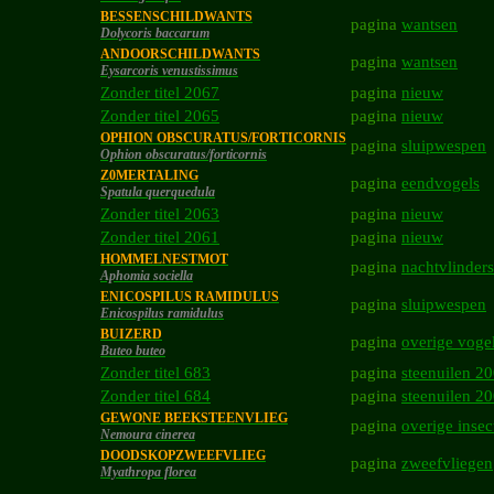
BESSENSCHILDWANTS
pagina
wantsen
Dolycoris baccarum
ANDOORSCHILDWANTS
pagina
wantsen
Eysarcoris venustissimus
Zonder titel 2067
pagina
nieuw
Zonder titel 2065
pagina
nieuw
OPHION OBSCURATUS/FORTICORNIS
pagina
sluipwespen
Ophion obscuratus/forticornis
Z0MERTALING
pagina
eendvogels
Spatula querquedula
Zonder titel 2063
pagina
nieuw
Zonder titel 2061
pagina
nieuw
HOMMELNESTMOT
pagina
nachtvlinders
Aphomia sociella
ENICOSPILUS RAMIDULUS
pagina
sluipwespen
Enicospilus ramidulus
BUIZERD
pagina
overige voge
Buteo buteo
Zonder titel 683
pagina
steenuilen 2
Zonder titel 684
pagina
steenuilen 2
GEWONE BEEKSTEENVLIEG
pagina
overige insec
Nemoura cinerea
DOODSKOPZWEEFVLIEG
pagina
zweefvliegen
Myathropa florea