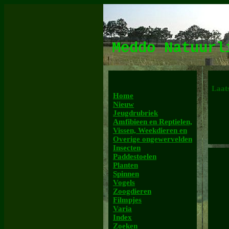
Meddo Natuur
Laats
Home
Nieuw
Jeugdrubriek
Amfibieen en Reptielen,
Vissen, Weekdieren en
Overige ongewervelden
Insecten
Paddestoelen
Planten
Spinnen
Vogels
Zoogdieren
Filmpjes
Varia
Index
Zoeken