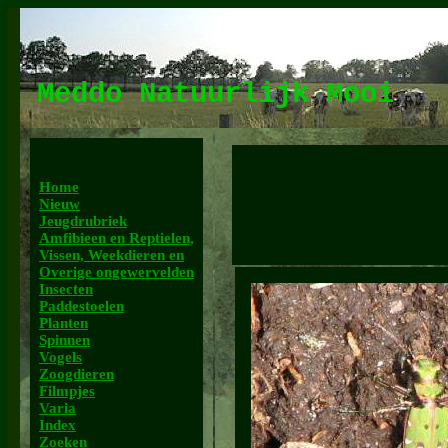
Meddo Natuurlijk Mooi
Home
Nieuw
Jeugdrubriek
Amfibieen en Reptielen,
Vissen, Weekdieren en
Overige ongewervelden
Insecten
Paddestoelen
Planten
Spinnen
Vogels
Zoogdieren
Filmpjes
Varia
Index
Zoeken