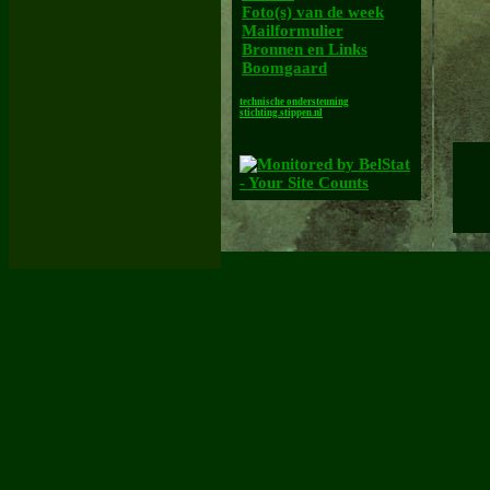
Foto(s) van de week
Mailformulier
Bronnen en Links
Boomgaard
technische ondersteuning
stichting.stippen.nl