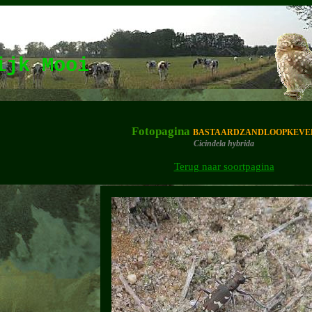
lijk Mooi
Fotopagina
BASTAARDZANDLOOPKEVE
Cicindela hybrida
Terug naar soortpagina