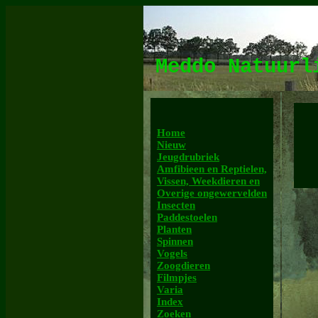
Meddo Natuur
Home
Nieuw
Jeugdrubriek
Amfibieen en Reptielen,
Vissen, Weekdieren en
Overige ongewervelden
Insecten
Paddestoelen
Planten
Spinnen
Vogels
Zoogdieren
Filmpjes
Varia
Index
Zoeken