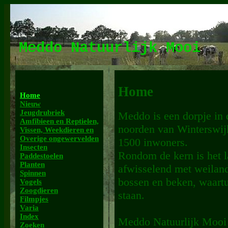
Meddo Natuurlijk Mooi
Home
Home
Nieuw
Jeugdrubriek
Meddo is een dorpje in 
Amfibieen en Reptielen,
noorden van Winterswijk
Vissen, Weekdieren en
Overige ongewervelden
1500 inwoners.
Insecten
Rondom de kern is het 
Paddestoelen
Planten
afwisselend met weiland
Spinnen
bossen en beken, waartu
Vogels
Zoogdieren
staan.
Filmpjes
Varia
Index
Meddo Natuurlijk Mooi wi
Zoeken