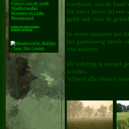
voorkomt, aan de hand 
Foto(s) van de week
Mailformulier
De foto's horen bij een
Bronnen en Links
geldt ook voor de gelu
Boomgaard
technische ondersteuning
stichting.stippen.nl
In eerste instantie zal 
het gaandeweg steeds ui
van anderen.
De indeling is simpel g
worden.
Vrijwel alle teksten mo